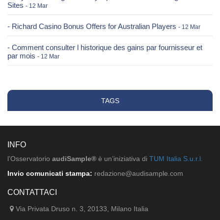
Sites
- 12 Mar
- Richard Casino Bonus Offers for Australian Players
- 12 Mar
- Comment consulter l historique des gains par fournisseur et
par mois
- 12 Mar
TAGS
INFO
l’Osservatorio
audiSample®
è un’iniziativa di
TUM Italia S.u.r.l.
Invio comunicati stampa:
redazione@audisample.com
CONTATTACI
Via Privata Druso n. 3, 20133, Milano Italia