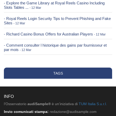
- Explore the Game Library at Royal Reels Casino Including
Slots Tables ...
- 12 Mar
- Royal Reels Login Security Tips to Prevent Phishing and Fake
Sites
- 12 Mar
- Richard Casino Bonus Offers for Australian Players
- 12 Mar
- Comment consulter l historique des gains par fournisseur et
par mois
- 12 Mar
TAGS
INFO
l’Osservatorio
audiSample®
è un’iniziativa di
TUM Italia S.u.r.l.
Invio comunicati stampa:
redazione@audisample.com