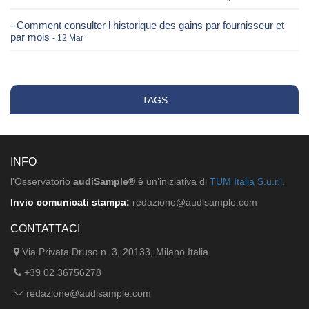
- Comment consulter l historique des gains par fournisseur et
par mois
- 12 Mar
TAGS
INFO
l’Osservatorio
audiSample®
è un’iniziativa di
TUM Italia S.u.r.l.
Invio comunicati stampa:
redazione@audisample.com
CONTATTACI
Via Privata Druso n. 3, 20133, Milano Italia
+39 02 36756278
redazione@audisample.com