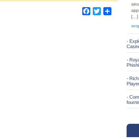
séc
app
Facebook
Twitter
Share
[…]
scop
- Exp
Casino
- Roya
Phish
- Rich
Playe
- Com
fourn