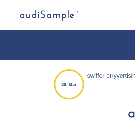
swiffer etryvertisi
29, Mar